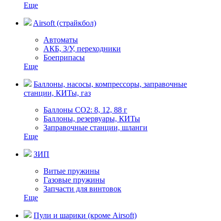
Еще
Airsoft (страйкбол)
Автоматы
АКБ, З/У, переходники
Боеприпасы
Еще
Баллоны, насосы, компрессоры, заправочные
станции, КИТы, газ
Баллоны СО2: 8, 12, 88 г
Баллоны, резервуары, КИТы
Заправочные станции, шланги
Еще
ЗИП
Витые пружины
Газовые пружины
Запчасти для винтовок
Еще
Пули и шарики (кроме Airsoft)