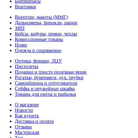
Боеприпасы
Винтовки
Военторг, макеты (ММГ)
Дальномеры, бинокли, рации
ЗИП
Кейсы, кобуры, ремни, чехлы
Комиссионные товары
Ножи
Одежда и снаряжение
Оптика, фонари, ЛЦУ
Пистолеты
Подарки и просто полезные вещи
Рогатки, бумеранги, дух. трубки
Самооборона и отпугиватели
Сейфы и оружейные шкафы
Товары для охоты и рыбалки
О магазине
Новости
Как купить
Доставка и оплата
Отзывы
Мастерская
Тир