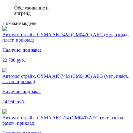
Обслуживание и
апгрейд
Похожие модели
Автомат страйк. CYMA AK-74М (СМ047С) AEG (мет., склад.
пласт. приклад)
Наличие:
под заказ
22 700 руб.
Автомат страйк. CYMA AK-74М (СМ040С) AEG (мет., пласт.,
ск. пл. приклад)
Наличие:
под заказ
24 950 руб.
Автомат страйк. CYMA AKС-74 (СМ040) AEG (мет., склад.
рамоч. приклад)