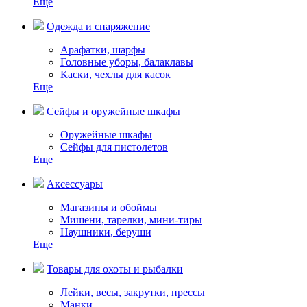
Еще
Одежда и снаряжение
Арафатки, шарфы
Головные уборы, балаклавы
Каски, чехлы для касок
Еще
Сейфы и оружейные шкафы
Оружейные шкафы
Сейфы для пистолетов
Еще
Аксессуары
Магазины и обоймы
Мишени, тарелки, мини-тиры
Наушники, беруши
Еще
Товары для охоты и рыбалки
Лейки, весы, закрутки, прессы
Манки