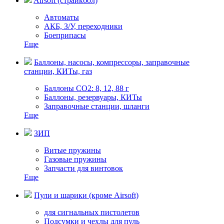
Airsoft (страйкбол)
Автоматы
АКБ, З/У, переходники
Боеприпасы
Еще
Баллоны, насосы, компрессоры, заправочные
станции, КИТы, газ
Баллоны СО2: 8, 12, 88 г
Баллоны, резервуары, КИТы
Заправочные станции, шланги
Еще
ЗИП
Витые пружины
Газовые пружины
Запчасти для винтовок
Еще
Пули и шарики (кроме Airsoft)
для сигнальных пистолетов
Подсумки и чехлы для пуль