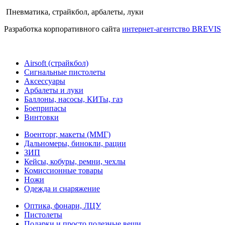
Пневматика, страйкбол, арбалеты, луки
Разработка корпоративного сайта
интернет-агентство BREVIS
Airsoft (страйкбол)
Cигнальные пистолеты
Аксессуары
Арбалеты и луки
Баллоны, насосы, КИТы, газ
Боеприпасы
Винтовки
Военторг, макеты (ММГ)
Дальномеры, бинокли, рации
ЗИП
Кейсы, кобуры, ремни, чехлы
Комиссионные товары
Ножи
Одежда и снаряжение
Оптика, фонари, ЛЦУ
Пистолеты
Подарки и просто полезные вещи