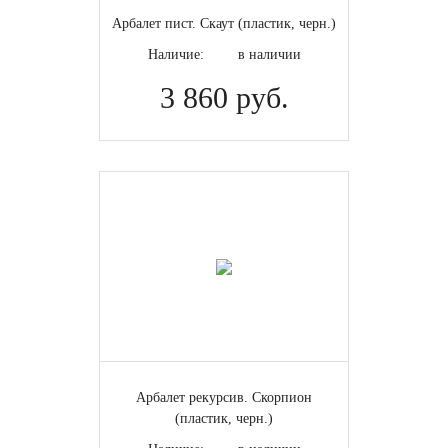
Арбалет пист. Скаут (пластик, черн.)
Общая длина, мм
Наличие:
в наличии
850 / 915
3 860 руб.
Вес, г
2360
3200 (без аксессуаров)
900
Производство
Производитель
Назначение
Усилие натяжения, кг
Арбалет рекурсив. Скорпион
(пластик, черн.)
Рабочий ход, мм