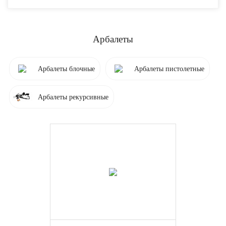
Начальная скорость, м/с
122
Арбалеты
46
50
Арбалеты блочные
Арбалеты пистолетные
53
78
Арбалеты рекурсивные
Емкость магазина
6
Режим огня
одиночный
Материал
алюминий
металл, пластик