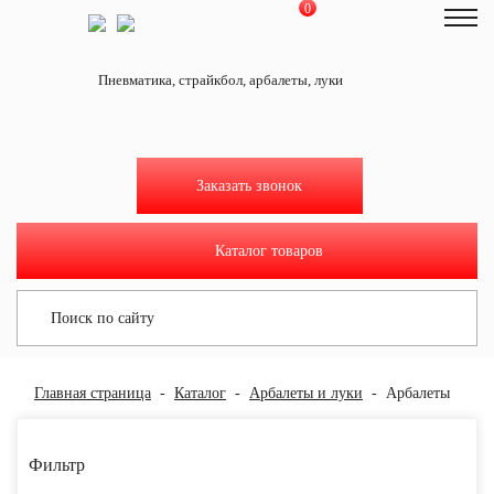
0
На главную
Пневматика, страйкбол, арбалеты, луки
Как купить
Доставка и оплата
О магазине
Заказать звонок
Новости
Отзывы
Каталог товаров
Мастерская
Тир
Контакты
Главная страница
Каталог
Арбалеты и луки
Арбалеты
Мой кабинет
Фильтр