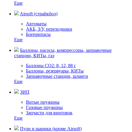
Еще
Airsoft (страйкбол)
Автоматы
АКБ, З/У, переходники
Боеприпасы
Еще
Баллоны, насосы, компрессоры, заправочные
станции, КИТы, газ
Баллоны СО2: 8, 12, 88 г
Баллоны, резервуары, КИТы
Заправочные станции, шланги
Еще
ЗИП
Витые пружины
Газовые пружины
Запчасти для винтовок
Еще
Пули и шарики (кроме Airsoft)