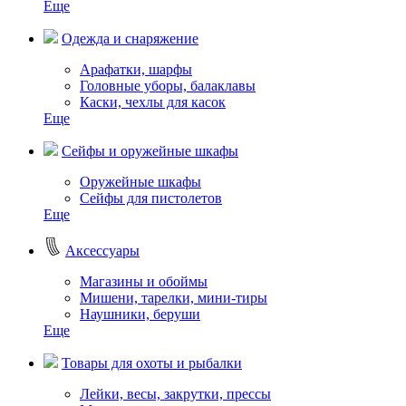
Еще
Одежда и снаряжение
Арафатки, шарфы
Головные уборы, балаклавы
Каски, чехлы для касок
Еще
Сейфы и оружейные шкафы
Оружейные шкафы
Сейфы для пистолетов
Еще
Аксессуары
Магазины и обоймы
Мишени, тарелки, мини-тиры
Наушники, беруши
Еще
Товары для охоты и рыбалки
Лейки, весы, закрутки, прессы