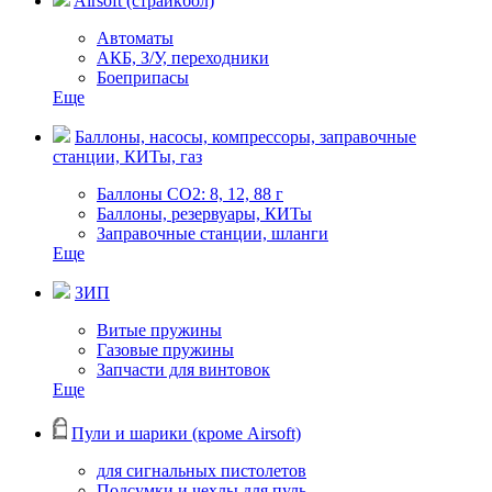
Airsoft (страйкбол)
Автоматы
АКБ, З/У, переходники
Боеприпасы
Еще
Баллоны, насосы, компрессоры, заправочные
станции, КИТы, газ
Баллоны СО2: 8, 12, 88 г
Баллоны, резервуары, КИТы
Заправочные станции, шланги
Еще
ЗИП
Витые пружины
Газовые пружины
Запчасти для винтовок
Еще
Пули и шарики (кроме Airsoft)
для сигнальных пистолетов
Подсумки и чехлы для пуль