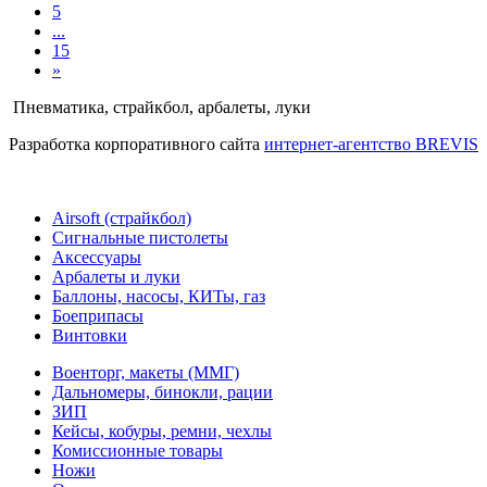
5
...
15
»
Пневматика, страйкбол, арбалеты, луки
Разработка корпоративного сайта
интернет-агентство BREVIS
Airsoft (страйкбол)
Cигнальные пистолеты
Аксессуары
Арбалеты и луки
Баллоны, насосы, КИТы, газ
Боеприпасы
Винтовки
Военторг, макеты (ММГ)
Дальномеры, бинокли, рации
ЗИП
Кейсы, кобуры, ремни, чехлы
Комиссионные товары
Ножи