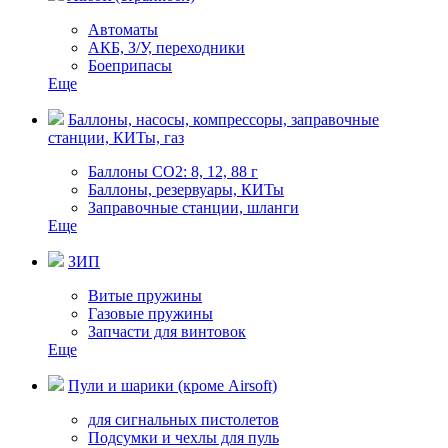
Автоматы
АКБ, З/У, переходники
Боеприпасы
Еще
Баллоны, насосы, компрессоры, заправочные
станции, КИТы, газ
Баллоны СО2: 8, 12, 88 г
Баллоны, резервуары, КИТы
Заправочные станции, шланги
Еще
ЗИП
Витые пружины
Газовые пружины
Запчасти для винтовок
Еще
Пули и шарики (кроме Airsoft)
для сигнальных пистолетов
Подсумки и чехлы для пуль