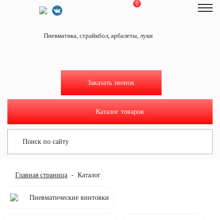
0
На главную
Пневматика, страйкбол, арбалеты, луки
Как купить
Доставка и оплата
О магазине
Заказать звонок
Новости
Отзывы
Каталог товаров
Мастерская
Тир
Контакты
Главная страница
Каталог
Мой кабинет
Пневматические винтовки