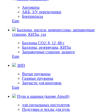
Автоматы
АКБ, З/У, переходники
Боеприпасы
Еще
Баллоны, насосы, компрессоры, заправочные
станции, КИТы, газ
Баллоны СО2: 8, 12, 88 г
Баллоны, резервуары, КИТы
Заправочные станции, шланги
Еще
ЗИП
Витые пружины
Газовые пружины
Запчасти для винтовок
Еще
Пули и шарики (кроме Airsoft)
для сигнальных пистолетов
Подсумки и чехлы для пуль