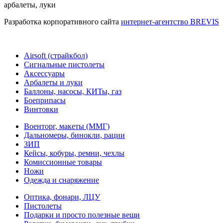
арбалеты, луки
Разработка корпоративного сайта
интернет-агентство BREVIS
Airsoft (страйкбол)
Cигнальные пистолеты
Аксессуары
Арбалеты и луки
Баллоны, насосы, КИТы, газ
Боеприпасы
Винтовки
Военторг, макеты (ММГ)
Дальномеры, бинокли, рации
ЗИП
Кейсы, кобуры, ремни, чехлы
Комиссионные товары
Ножи
Одежда и снаряжение
Оптика, фонари, ЛЦУ
Пистолеты
Подарки и просто полезные вещи