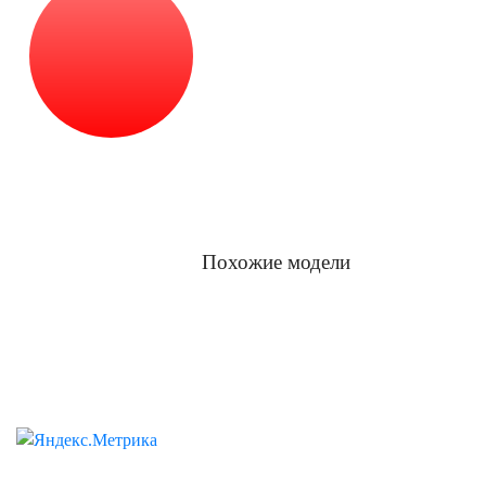
Обслуживание и
апгрейд
Похожие модели
Пневматика, страйкбол, арбалеты, луки
Разработка корпоративного сайта
интернет-
агентство BREVIS
© 2012—2026, СТРЕЛОК
Сайт носит исключительно информационный характер и не является публичной