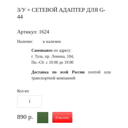
Военторг, макеты (ММГ)
З/У + СЕТЕВОЙ АДАПТЕР ДЛЯ G-
Военторг
44
Макеты автоматов
Артикул: 1624
Макеты магазинов,
патронов и гранат
Наличие:
в наличии
Еще
Самовывоз
по адресу:
г. Тула, пр. Ленина, 104,
Одежда и снаряжение
Пн.-Сб. с 10:00 до 19:00
Арафатки, шарфы
Доставка по всей России
почтой или
Головные уборы,
транспортной компанией
балаклавы
Кол-во
Каски, чехлы для
касок
Еще
890 р.
В корзину
Сейфы и оружейные
шкафы