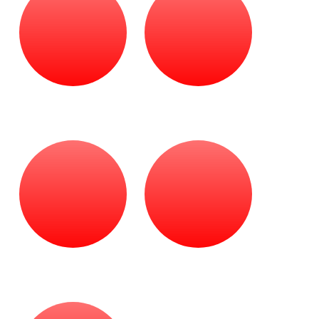
Патронташи
Еще
Подарки и просто
полезные вещи
Доставка во все
Возможность
Комиссионные товары
регионы России
приобрести в кредит
Свободная продажа
Ремонт
с 18 лет