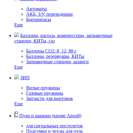
Автоматы
АКБ, З/У, переходники
Боеприпасы
Еще
Баллоны, насосы, компрессоры, заправочные
станции, КИТы, газ
Баллоны СО2: 8, 12, 88 г
Баллоны, резервуары, КИТы
Заправочные станции, шланги
Еще
ЗИП
Витые пружины
Газовые пружины
Запчасти для винтовок
Еще
Пули и шарики (кроме Airsoft)
для сигнальных пистолетов
Подсумки и чехлы для пуль