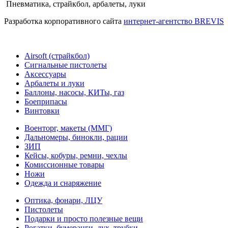
Пневматика, страйкбол, арбалеты, луки
Разработка корпоративного сайта
интернет-агентство BREVIS
Airsoft (страйкбол)
Cигнальные пистолеты
Аксессуары
Арбалеты и луки
Баллоны, насосы, КИТы, газ
Боеприпасы
Винтовки
Военторг, макеты (ММГ)
Дальномеры, бинокли, рации
ЗИП
Кейсы, кобуры, ремни, чехлы
Комиссионные товары
Ножи
Одежда и снаряжение
Оптика, фонари, ЛЦУ
Пистолеты
Подарки и просто полезные вещи
Рогатки, бумеранги, дух. трубки