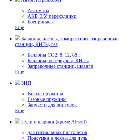
Автоматы
АКБ, З/У, переходники
Боеприпасы
Еще
Баллоны, насосы, компрессоры, заправочные
станции, КИТы, газ
Баллоны СО2: 8, 12, 88 г
Баллоны, резервуары, КИТы
Заправочные станции, шланги
Еще
ЗИП
Витые пружины
Газовые пружины
Запчасти для винтовок
Еще
Пули и шарики (кроме Airsoft)
для сигнальных пистолетов
Подсумки и чехлы для пуль