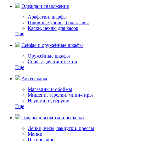
Одежда и снаряжение
Арафатки, шарфы
Головные уборы, балаклавы
Каски, чехлы для касок
Еще
Сейфы и оружейные шкафы
Оружейные шкафы
Сейфы для пистолетов
Еще
Аксессуары
Магазины и обоймы
Мишени, тарелки, мини-тиры
Наушники, беруши
Еще
Товары для охоты и рыбалки
Лейки, весы, закрутки, прессы
Манки
Патронташи