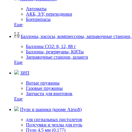
Автоматы
АКБ, З/У, переходники
Боеприпасы
Еще
Баллоны, насосы, компрессоры, заправочные станции,
Баллоны СО2: 8, 12, 88 г
Баллоны, резервуары, КИТы
Заправочные станции, шланги
Еще
ЗИП
Витые пружины
Газовые пружины
Запчасти для винтовок
Еще
Пули и шарики (кроме Airsoft)
для сигнальных пистолетов
Подсумки и чехлы для пуль
Пули 4.5 мм (0.177)