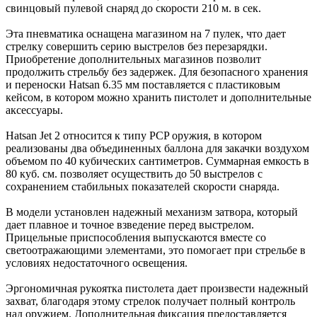
свинцовый пулевой снаряд до скорости 210 м. в сек.
Эта пневматика оснащена магазином на 7 пулек, что дает
стрелку совершить серию выстрелов без перезарядки.
Приобретение дополнительных магазинов позволит
продолжить стрельбу без задержек. Для безопасного хранения
и переноски Hatsan 6.35 мм поставляется с пластиковым
кейсом, в котором можно хранить пистолет и дополнительные
аксессуары.
Hatsan Jet 2 относится к типу PCP оружия, в котором
реализованы два объединенных баллона для закачки воздухом
объемом по 40 кубических сантиметров. Суммарная емкость в
80 куб. см. позволяет осуществить до 50 выстрелов с
сохранением стабильных показателей скорости снаряда.
В модели установлен надежный механизм затвора, который
дает плавное и точное взведение перед выстрелом.
Прицельные приспособления выпускаются вместе со
светоотражающими элементами, это помогает при стрельбе в
условиях недостаточного освещения.
Эргономичная рукоятка пистолета дает произвести надежный
захват, благодаря этому стрелок получает полный контроль
над оружием. Дополнительная фиксация предоставляется