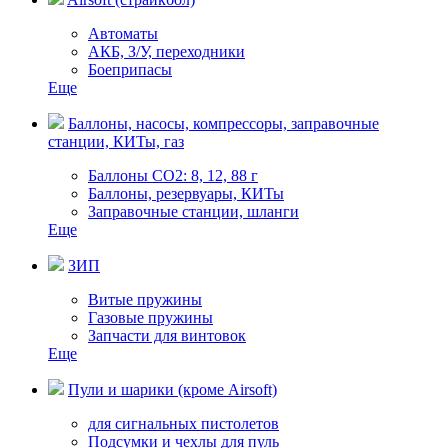
Автоматы
АКБ, З/У, переходники
Боеприпасы
Еще
Баллоны, насосы, компрессоры, заправочные
станции, КИТы, газ
Баллоны СО2: 8, 12, 88 г
Баллоны, резервуары, КИТы
Заправочные станции, шланги
Еще
ЗИП
Витые пружины
Газовые пружины
Запчасти для винтовок
Еще
Пули и шарики (кроме Airsoft)
для сигнальных пистолетов
Подсумки и чехлы для пуль