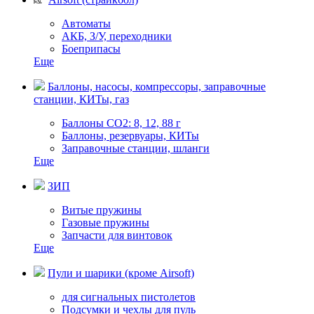
Автоматы
АКБ, З/У, переходники
Боеприпасы
Еще
Баллоны, насосы, компрессоры, заправочные
станции, КИТы, газ
Баллоны СО2: 8, 12, 88 г
Баллоны, резервуары, КИТы
Заправочные станции, шланги
Еще
ЗИП
Витые пружины
Газовые пружины
Запчасти для винтовок
Еще
Пули и шарики (кроме Airsoft)
для сигнальных пистолетов
Подсумки и чехлы для пуль