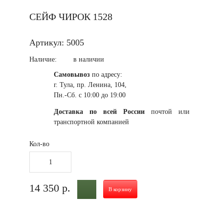
Еще
СЕЙФ ЧИРОК 1528
Одежда и снаряжение
Арафатки, шарфы
Артикул: 5005
Головные уборы,
Наличие:
в наличии
балаклавы
Самовывоз
по адресу:
Каски, чехлы для
г. Тула, пр. Ленина, 104,
Пн.-Сб. с 10:00 до 19:00
касок
Доставка по всей России
почтой или
Еще
транспортной компанией
Сейфы и оружейные
шкафы
Кол-во
Оружейные шкафы
Сейфы для пистолетов
14 350 р.
В корзину
Еще
Аксессуары