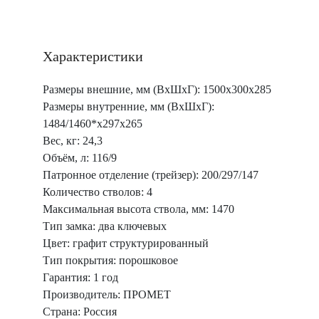
Магазины и обоймы
Мишени, тарелки,
мини-тиры
Характеристики
Наушники, беруши
Размеры внешние, мм (ВхШхГ): 1500x300x285
Еще
Размеры внутренние, мм (ВхШхГ):
Товары для охоты и
1484/1460*x297x265
рыбалки
Вес, кг: 24,3
Объём, л: 116/9
Лейки, весы,
Патронное отделение (трейзер): 200/297/147
закрутки, прессы
Количество стволов: 4
Манки
Максимальная высота ствола, мм: 1470
Тип замка: два ключевых
Патронташи
Цвет: графит структурированный
Еще
Тип покрытия: порошковое
Гарантия: 1 год
Подарки и просто
Производитель: ПРОМЕТ
полезные вещи
Страна: Россия
Комиссионные товары