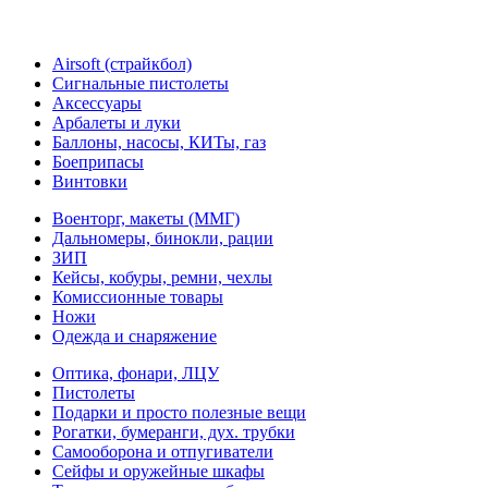
Airsoft (страйкбол)
Cигнальные пистолеты
Аксессуары
Арбалеты и луки
Баллоны, насосы, КИТы, газ
Боеприпасы
Винтовки
Военторг, макеты (ММГ)
Дальномеры, бинокли, рации
ЗИП
Кейсы, кобуры, ремни, чехлы
Комиссионные товары
Ножи
Одежда и снаряжение
Оптика, фонари, ЛЦУ
Пистолеты
Подарки и просто полезные вещи
Рогатки, бумеранги, дух. трубки
Самооборона и отпугиватели
Сейфы и оружейные шкафы