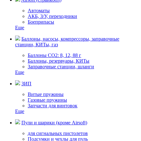
Автоматы
АКБ, З/У, переходники
Боеприпасы
Еще
Баллоны, насосы, компрессоры, заправочные
станции, КИТы, газ
Баллоны СО2: 8, 12, 88 г
Баллоны, резервуары, КИТы
Заправочные станции, шланги
Еще
ЗИП
Витые пружины
Газовые пружины
Запчасти для винтовок
Еще
Пули и шарики (кроме Airsoft)
для сигнальных пистолетов
Подсумки и чехлы для пуль